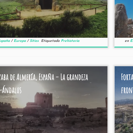
spaña
/
Europa
/
Sitios
Etiquetado
Prehistoria
en
E
zaba de Almería, España – La grandeza
Fort
l-Ándalus
fron