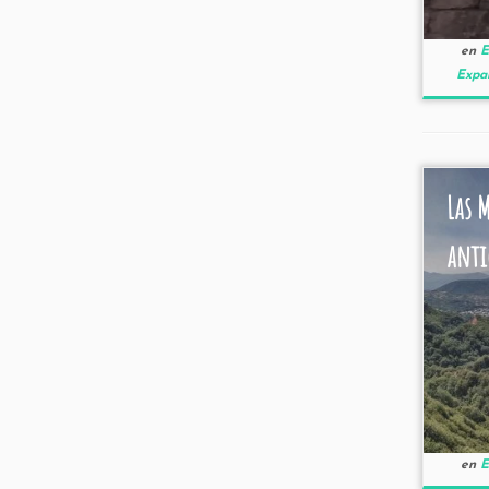
en
E
Expan
Las 
anti
en
E