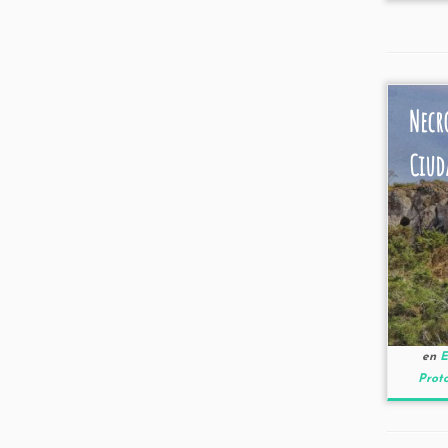
Necr
Ciud
en
E
Proto