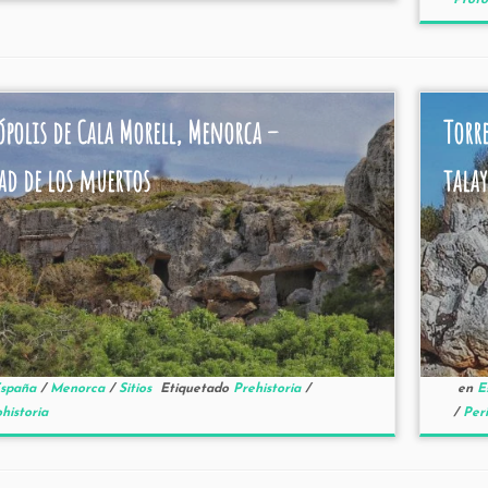
Proto
ópolis de Cala Morell, Menorca –
Torr
ad de los muertos
tala
spaña
/
Menorca
/
Sitios
Etiquetado
Prehistoria
/
en
E
historia
/
Per