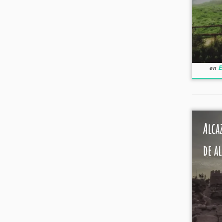
en
E
Alca
de a