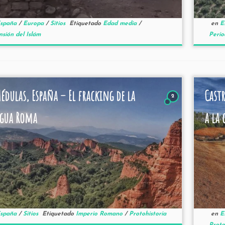
spaña
/
Europa
/
Sitios
Etiquetado
Edad media
/
en
E
sión del Islám
Peri
Médulas, España – El fracking de la
Cast
2
gua Roma
a la 
spaña
/
Sitios
Etiquetado
Imperio Romano
/
Protohistoria
en
E