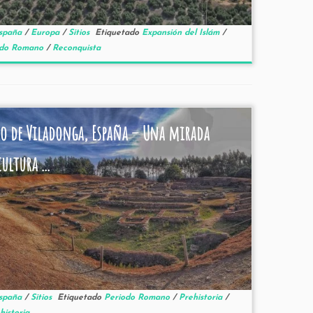
spaña
/
Europa
/
Sitios
Etiquetado
Expansión del Islám
/
odo Romano
/
Reconquista
ro de Viladonga, España – Una mirada
cultura ...
spaña
/
Sitios
Etiquetado
Periodo Romano
/
Prehistoria
/