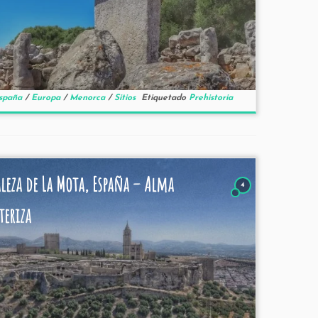
spaña
/
Europa
/
Menorca
/
Sitios
Etiquetado
Prehistoria
aleza de La Mota, España – Alma
4
teriza