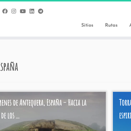
Sitios
Rutas
España
enes de Antequera, España – Hacia la
Torr
de los ...
espir