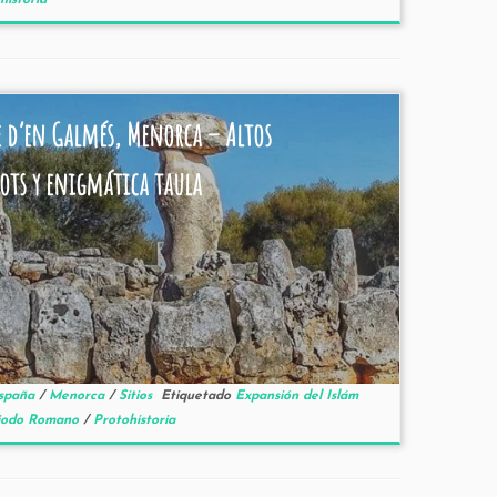
historia
e d’en Galmés, Menorca – Altos
yots y enigmática taula
spaña
/
Menorca
/
Sitios
Etiquetado
Expansión del Islám
iodo Romano
/
Protohistoria