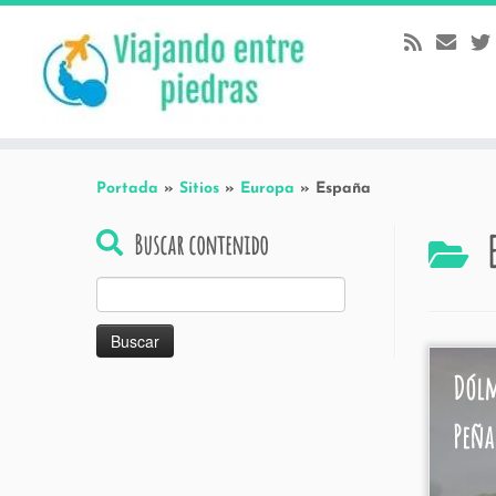
Skip
to
content
Portada
»
Sitios
»
Europa
»
España
Buscar contenido
Buscar:
Dólm
Peña 