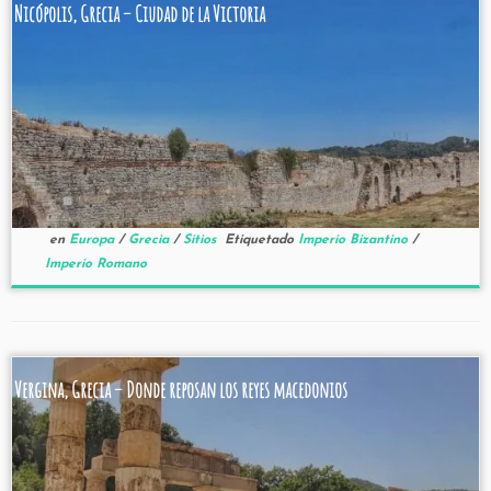
Nicópolis, Grecia – Ciudad de la Victoria
en
Europa
/
Grecia
/
Sitios
Etiquetado
Imperio Bizantino
/
Imperio Romano
Vergina, Grecia – Donde reposan los reyes macedonios