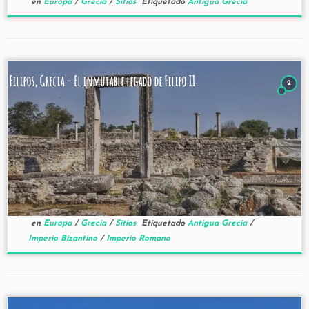
en
Europa
/
Grecia
/
Sitios
Etiquetado
Antigua Grecia
Filipos, Grecia – El inmutable legado de Filipo II
2
en
Europa
/
Grecia
/
Sitios
Etiquetado
Antigua Grecia
/
Imperio Bizantino
/
Imperio Romano