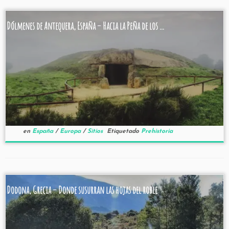
Dólmenes de Antequera, España – Hacia la Peña de los ...
en
España
/
Europa
/
Sitios
Etiquetado
Prehistoria
Dodona, Grecia – Donde susurran las hojas del roble