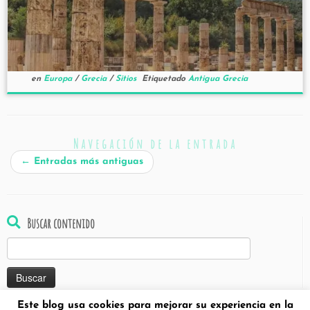
en
Europa
/
Grecia
/
Sitios
Etiquetado
Antigua Grecia
Navegación de la entrada
←
Entradas más antiguas
Buscar contenido
Buscar:
Este blog usa cookies para mejorar su experiencia en la