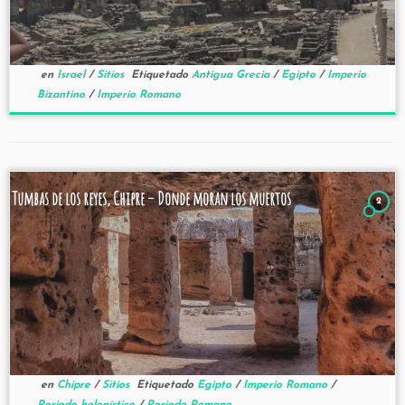
en
Israel
/
Sitios
Etiquetado
Antigua Grecia
/
Egipto
/
Imperio
Bizantino
/
Imperio Romano
Tumbas de los reyes, Chipre – Donde moran los muertos
2
en
Chipre
/
Sitios
Etiquetado
Egipto
/
Imperio Romano
/