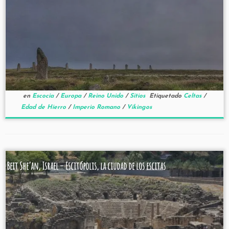
en
Escocia
/
Europa
/
Reino Unido
/
Sitios
Etiquetado
Celtas
/
Edad de Hierro
/
Imperio Romano
/
Vikingos
Beit She’an, Israel – Escitópolis, la ciudad de los escitas