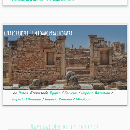
Periodo helenístico
/
Periodo Romano
Ruta por Chipre – Un regalo para Cleopatra
en
Rutas
Etiquetado
Egipto
/
Fenicios
/
Imperio Bizantino
/
Imperio Otomano
/
Imperio Romano
/
Minoicos
Navegación de la entrada