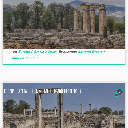
en
Europa
/
Grecia
/
Sitios
Etiquetado
Antigua Grecia
/
Imperio Romano
Filipos, Grecia – El inmutable legado de Filipo II
2