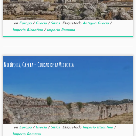
en
Europa
/
Grecia
/
Sitios
Etiquetado
Antigua Grecia
/
Imperio Bizantino
/
Imperio Romano
Nicópolis, Grecia – Ciudad de la Victoria
en
Europa
/
Grecia
/
Sitios
Etiquetado
Imperio Bizantino
/
Imperio Romano