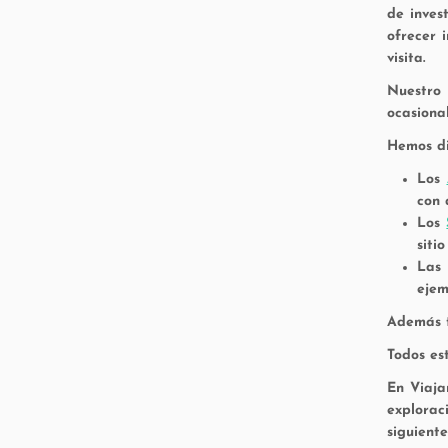
de inves
ofrecer 
visita.
Nuestro 
ocasional
Hemos div
Los
con 
Los
siti
La
ejem
Además t
Todos es
En
Viaja
explorac
siguient