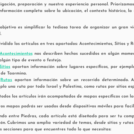
tigación, preparación y nuestra experiencia personal. Priorizamo
información completa sobre la ubicación, el contexto histórico, la
objetivo es simplificar la tediosa tarea de organizar un gran 
.
idido los artículos en tres apartados: Acontecimientos, Sitios y R
Acontecimientos
nos describen hechos sucedidos en algún momen
algún tipo de evento o festejo.
Sitios
aportan información sobre lugares específicos, por ejempl
o de Taormina.
s
Rutas
aportan información sobre un recorrido determinado. 
plo una ruta por todo Israel y Palestina, como rutas por sitios es
odos los artículos irán acompañados de mapas específicos con los 
tos mapas podrás ser usados desde dispositivos móviles para facili
ndo entre Piedras
, cada artículo está diseñado para ser tu comp
ión. Cubrimos una amplia variedad de temas, desde sitios y rutas 
es secciones para que encuentres todo lo que necesitas: