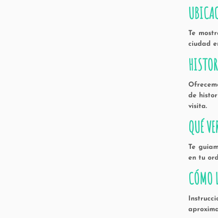
UBICA
Te mostr
ciudad e
HISTOR
Ofrecemo
de histo
visita.
QUÉ VE
Te guiam
en tu or
CÓMO L
Instrucc
aproxima