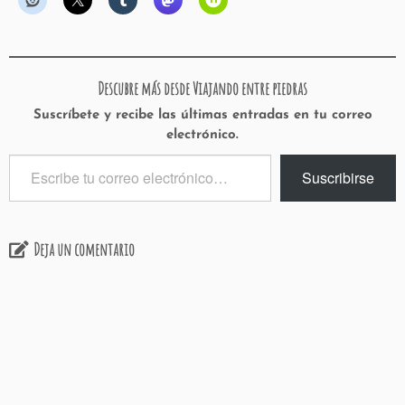
Descubre más desde Viajando entre piedras
Suscríbete y recibe las últimas entradas en tu correo
electrónico.
Escribe
Suscribirse
tu
correo
electrónico…
Deja un comentario