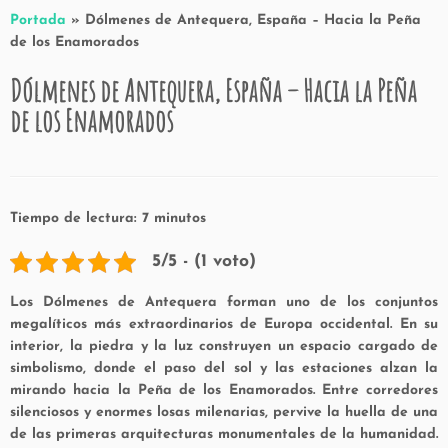
Portada
»
Dólmenes de Antequera, España – Hacia la Peña
de los Enamorados
Dólmenes de Antequera, España – Hacia la Peña
de los Enamorados
Tiempo de lectura:
7
minutos
5/5 - (1 voto)
Los Dólmenes de Antequera forman uno de los conjuntos
megalíticos más extraordinarios de Europa occidental. En su
interior, la piedra y la luz construyen un espacio cargado de
simbolismo, donde el paso del sol y las estaciones alzan la
mirando hacia la Peña de los Enamorados. Entre corredores
silenciosos y enormes losas milenarias, pervive la huella de una
de las primeras arquitecturas monumentales de la humanidad.