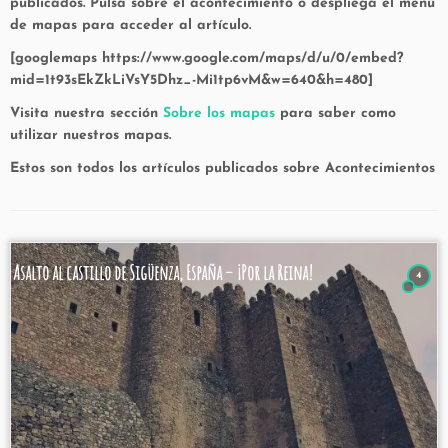
publicados. Pulsa sobre el acontecimiento o despliega el menú
de mapas para acceder al artículo.
[googlemaps https://www.google.com/maps/d/u/0/embed?
mid=1t93sEkZkLiVsY5Dhz_-Mi1tp6vM&w=640&h=480]
Visita nuestra sección
Sobre los mapas
para saber como
utilizar nuestros mapas.
Estos son todos los artículos publicados sobre Acontecimientos
Asalto al castillo de Sigüenza, España – ¡Por la Reina!
4