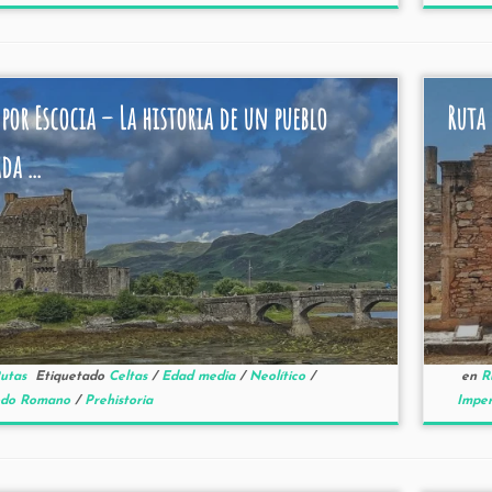
 por Escocia – La historia de un pueblo
Ruta 
da ...
utas
Etiquetado
Celtas
/
Edad media
/
Neolítico
/
en
R
odo Romano
/
Prehistoria
Impe