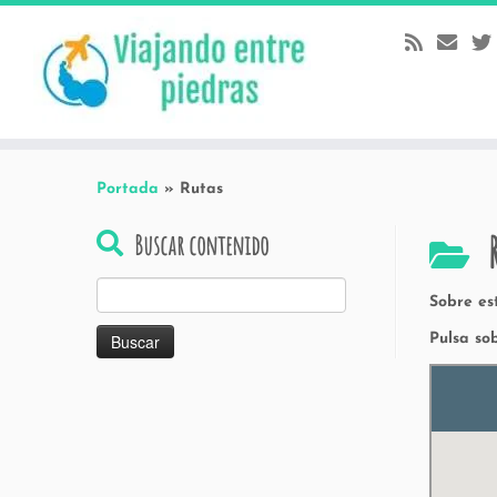
Skip
to
content
Portada
»
Rutas
Buscar contenido
Buscar:
Sobre es
Pulsa so