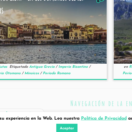
os
utas
Etiquetado
Antigua Grecia
/
Imperio Bizantino
/
en
R
rio Otomano
/
Minoicos
/
Periodo Romano
Peri
Navegación de la e
radas más antiguas
 su experiencia en la Web. Lea nuestra
Política de Privacidad
ad
Aceptar