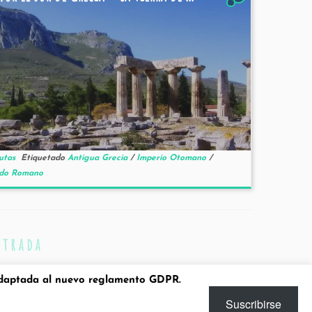
utas
Etiquetado
Antigua Grecia
/
Imperio Otomano
/
odo Romano
ntrada
aptada al nuevo reglamento GDPR.
Suscribirse