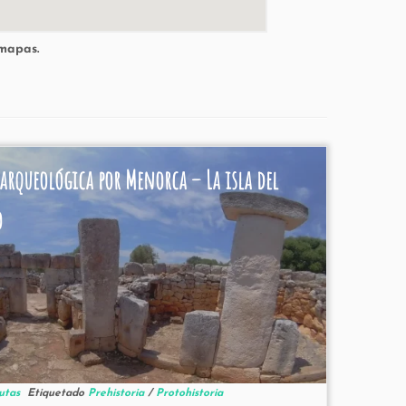
mapas.
arqueológica por Menorca – La isla del
o
utas
Etiquetado
Prehistoria
/
Protohistoria