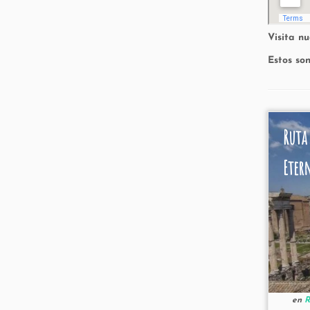
Visita n
Estos so
Ruta
Eter
en
R