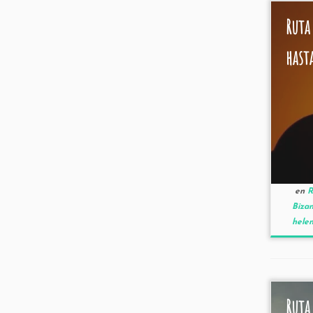
Ruta
hasta
en
R
Biza
helen
Ruta