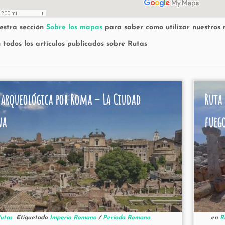
uestra sección
Sobre los mapas
para saber como utilizar nuestros 
n todos los artículos publicados sobre Rutas
 arqueológica por Roma – La Ciudad
Ruta 
na
fueg
utas
Etiquetado
Imperio Romano
/
Periodo Romano
en
R