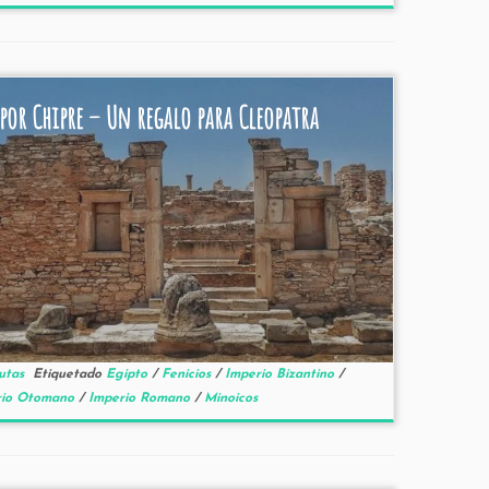
por Chipre – Un regalo para Cleopatra
utas
Etiquetado
Egipto
/
Fenicios
/
Imperio Bizantino
/
rio Otomano
/
Imperio Romano
/
Minoicos