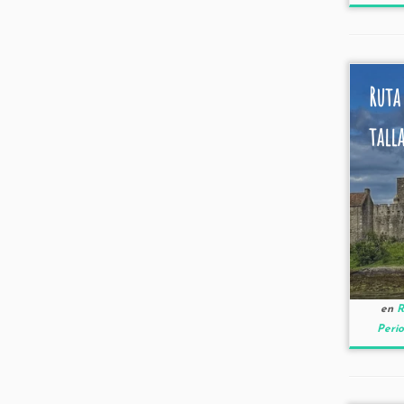
Ruta
talla
en
R
Peri