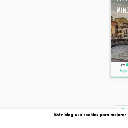
Min
en
R
Impe
←
Ent
Este blog usa cookies para mejorar