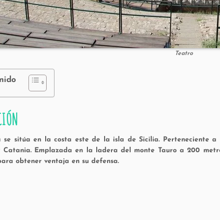
Teatro
nido
CIÓN
 se sitúa en la costa este de la isla de Sicilia. Perteneciente
 Catania. Emplazada en la ladera del monte Tauro a 200 metro
para obtener ventaja en su defensa.