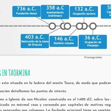
Cronograma
R EN TAORMINA
 esta situada en la ladera del monte Taura, de modo que podemos
uación detallamos los puntos de interés:
o o Iglesia de san Nicolas: construida en el 1.400 d.C. sobre las
icada en mármol rosa y coronada por capiteles de motivos veget
s separadas por columnas. La fachada principal tiene un rosetón c