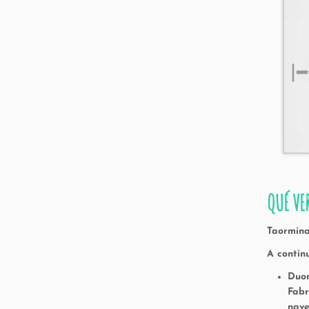
QUÉ VE
Taormina
A contin
Duom
Fabr
nave