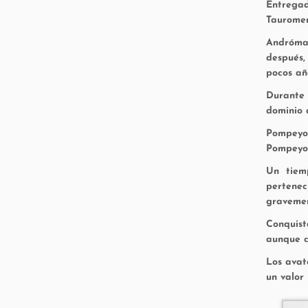
Entrega
Tauromen
Andrómac
después,
pocos añ
Durante 
dominio 
Pompeyo 
Pompeyo 
Un tiem
pertene
gravemen
Conquist
aunque c
Los avat
un valor 