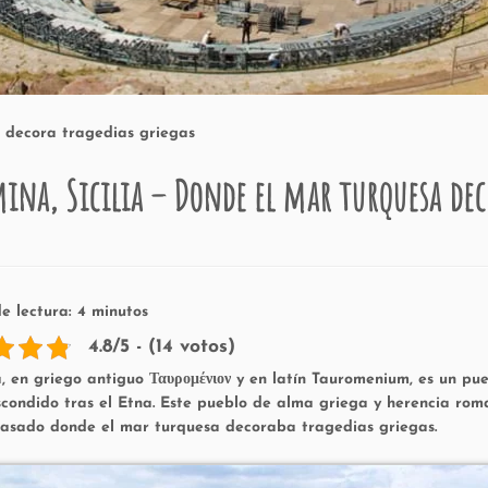
a decora tragedias griegas
ina, Sicilia – Donde el mar turquesa dec
e lectura:
4
minutos
4.8/5 - (14 votos)
a, en
griego antiguo Ταυρομένιον y en latín Tauromenium, es un pue
condido tras el Etna. Este pueblo de alma griega y herencia rom
asado donde el mar turquesa decoraba tragedias griegas.