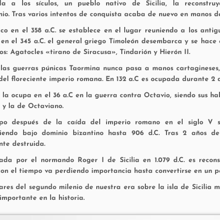
da a los sículos, un pueblo nativo de Sicilia, la reconstr
io. T
ras varios intentos de conquista acaba de nuevo en manos de D
o en el 358 a.C. se establece en el lugar reuniendo a los anti
 en el 345 a.C. el general griego Timoleón desembarca y se hace
os: Agatocles «tirano de Siracusa», Tindarión y Hierón II.
las guerras púnicas Taormina nunca pasa a manos cartagineses,
del floreciente imperio romana. En 132 a.C es ocupada durante 2 a
la ocupa en el 36 a.C en la guerra contra Octavio, siendo sus hab
y la de Octaviano.
po después de la caída del imperio romano en el siglo V se 
ciendo bajo dominio bizantino hasta 906 d.C. Tras 2 años 
te destruida.
ada por el normando Roger I de Sicilia en 1.079 d.C. es recon
on el tiempo va perdiendo importancia hasta convertirse en un p
ares del segundo milenio de nuestra era sobre la isla de Sicilia 
importante en la historia.