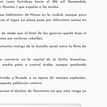
uyen como fortaleza hacia el 396 a.C llamándola
ionisio I que expulsa a los sículos.
guos habitantes de Naxos en la ciudad, aunque poco
 con el lugar. La plaza pasa por diferentes manos en
 de modo que al final de las guerras queda bajo el
ños por esclavos rebeldes.
itantes testigo de la batalla naval entre la flota de
convierte en la capital de la Sicilia bizantina,
de asedio pasa a control árabe, aunque quedando
struida y llevada a su época de máximo esplendor,
equeña población costera.
marcan el destino de Taorminas sin que esta tenga ya