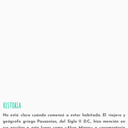
HISTORIA
No está claro cuándo comenzó a estar habitada. El viajero y
geógrafo griego Pausanias, del Siglo II D.C., hizo mención en
sus escritos a este lugar como «Akra Minoa» o «promontorio