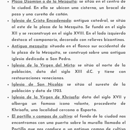
Plaza
Dzamíon o
de la Mezquita
: se sitúa en el centro de
la ciudad. En ella se ubican una cisterna, un brocal de
pozo y una cureña de cañón.
Iglesia de Cristo Encadenado
: antigua catedral, se sitúa
al este de la plaza de la Mezquita. Se fundó en el siglo
XII y se reconstruyó en el siglo XVIII. En el lado izquierdo
destaca el campanario, decorado con relieves bizantinos.
Antigua mezquita
: situada en el flanco sur occidental de
la plaza de la Mezquita, se construyó sobre una antigua
iglesia dedicada a San Pedro.
Iglesia de la Virgen del Mirto
: se sitúa al norte de la
población, data del siglo XIII d.C. y tiene con
restauraciones venecianas.
Iglesia de San Nicolás
: se sitúa al sureste de la
población y data de 1703.
Iglesia de la Virgen de Khrísafa
: data del siglo XVII y
alberga un famoso icono volante, procedente de
Khrísafa, una localidad cercana a Esparta.
El portillo y campos de cultivo
: al fondo de la ciudad nos
encontramos con una puerta sobre la muralla llamada el
Portillo que nos conduce a un antiguo campo de cultivo