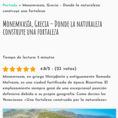
Portada
»
Monemvasía, Grecia – Donde la naturaleza
construye una fortaleza
Monemvasía, Grecia – Donde la naturaleza
construye una fortaleza
Tiempo de lectura:
5
minutos
4.8/5 - (23 votos)
Monemvasía, en griego Μονεμβασία y antiguamente llamada
Malvasía, es una ciudad
fortificada
de época Bizantina. El
emplazamiento siempre gozó de una excepcional posición
defensiva debido a su propia geografía. Como decían los
Venecianos: «Una fortaleza construida por la naturaleza»