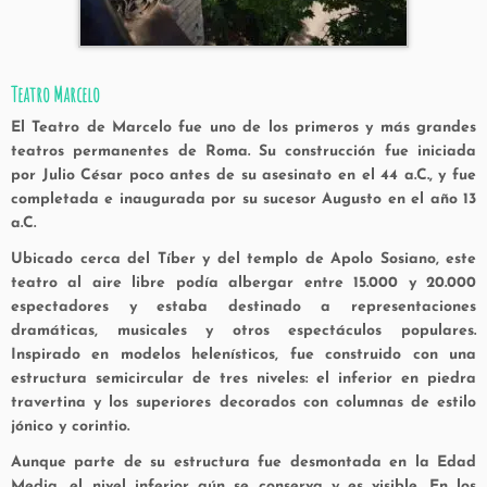
Teatro Marcelo
El
Teatro de Marcelo
fue uno de los primeros y más grandes
teatros permanentes de Roma. Su construcción fue iniciada
por
Julio César
poco antes de su asesinato en el 44 a.C., y fue
completada e inaugurada por su sucesor
Augusto
en el año
13
a.C.
Ubicado cerca del Tíber y del templo de Apolo Sosiano, este
teatro al aire libre podía albergar entre
15.000 y 20.000
espectadores
y estaba destinado a representaciones
dramáticas, musicales y otros espectáculos populares.
Inspirado en modelos helenísticos, fue construido con una
estructura semicircular de tres niveles: el inferior en piedra
travertina y los superiores decorados con columnas de estilo
jónico y corintio.
Aunque parte de su estructura fue desmontada en la Edad
Media, el nivel inferior aún se conserva y es visible. En los