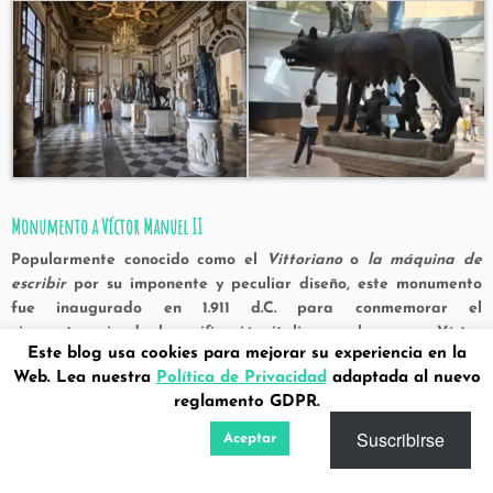
Monumento a Víctor Manuel II
Popularmente conocido como el
Vittoriano
o
la
máquina de
escribir
por su imponente y peculiar diseño, este monumento
fue inaugurado en
1.911 d.C.
para conmemorar el
cincuentenario de la unificación italiana y honrar a
Víctor
Este blog usa cookies para mejorar su experiencia en la
Manuel II
, primer rey de Italia tras la unificación en 1.861 d.C.
Web. Lea nuestra
Política de Privacidad
adaptada al nuevo
Situado en la céntrica Piazza Venezia, el edificio combina
reglamento GDPR.
elementos neoclásicos y escultóricos monumentales, con
Suscribirse
Aceptar
escalinatas, columnas corintias y amplias terrazas. En su
interior alberga el
Altar de la Patria
, donde se encuentra la
tumba del soldado desconocido, símbolo de homenaje a los