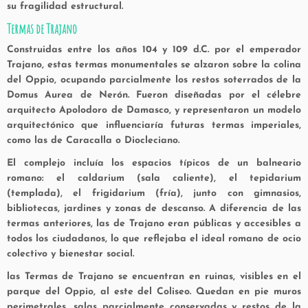
su fragilidad estructural.
Termas de Trajano
Construidas entre los años 104 y 109 d.C. por el emperador
Trajano, estas termas monumentales se alzaron sobre la colina
del Oppio, ocupando parcialmente los restos soterrados de la
Domus Aurea de Nerón. Fueron diseñadas por el célebre
arquitecto Apolodoro de Damasco, y representaron un modelo
arquitectónico que influenciaría futuras termas imperiales,
como las de Caracalla o Diocleciano.
El complejo incluía los espacios típicos de un balneario
romano: el
caldarium
(sala caliente), el
tepidarium
(templada), el
frigidarium
(fría), junto con gimnasios,
bibliotecas, jardines y zonas de descanso. A diferencia de las
termas anteriores, las de Trajano eran públicas y accesibles a
todos los ciudadanos, lo que reflejaba el ideal romano de ocio
colectivo y bienestar social.
las Termas de Trajano se encuentran en ruinas, visibles en el
parque del Oppio, al este del Coliseo. Quedan en pie muros
perimetrales, salas parcialmente conservadas y restos de la