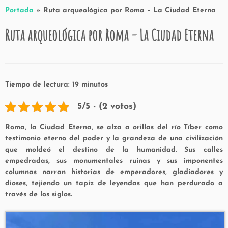
Portada
»
Ruta arqueológica por Roma – La Ciudad Eterna
Ruta arqueológica por Roma – La Ciudad Eterna
Tiempo de lectura:
19
minutos
5/5 - (2 votos)
Roma, la Ciudad Eterna, se alza a orillas del río Tíber como
testimonio eterno del poder y la grandeza de una civilización
que moldeó el destino de la humanidad. Sus calles
empedradas, sus monumentales ruinas y sus imponentes
columnas narran historias de emperadores, gladiadores y
dioses, tejiendo un tapiz de leyendas que han perdurado a
través de los siglos.