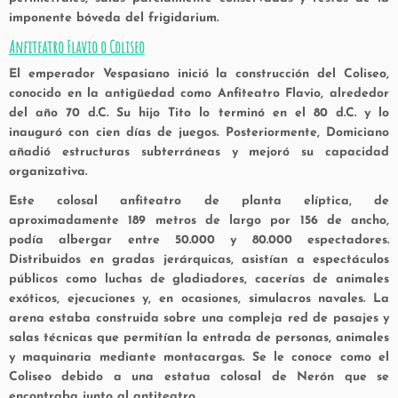
imponente bóveda del frigidarium.
Anfiteatro Flavio o Coliseo
El emperador Vespasiano inició la construcción del Coliseo,
conocido en la antigüedad como Anfiteatro Flavio, alrededor
del año 70 d.C. Su hijo Tito lo terminó en el 80 d.C. y lo
inauguró con cien días de juegos. Posteriormente, Domiciano
añadió estructuras subterráneas y mejoró su capacidad
organizativa.
Este colosal anfiteatro de planta elíptica, de
aproximadamente 189 metros de largo por 156 de ancho,
podía albergar entre 50.000 y 80.000 espectadores.
Distribuidos en gradas jerárquicas, asistían a espectáculos
públicos como luchas de gladiadores, cacerías de animales
exóticos, ejecuciones y, en ocasiones, simulacros navales. La
arena estaba construida sobre una compleja red de pasajes y
salas técnicas que permitían la entrada de personas, animales
y maquinaria mediante montacargas. Se le conoce como el
Coliseo debido a una estatua colosal de Nerón que se
encontraba junto al antiteatro.