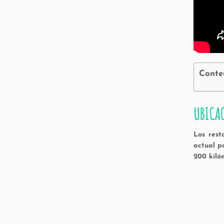
Conte
UBICA
Los rest
actual p
200 kiló