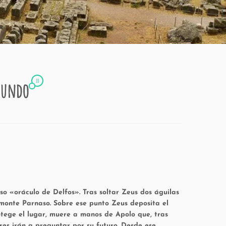
10
 mundo
oso «oráculo de Delfos». Tras soltar Zeus dos águilas
 monte Parnaso. Sobre ese punto Zeus deposita el
otege el lugar, muere a manos de Apolo que, tras
res irán a preguntar por su futuro. Desde ese