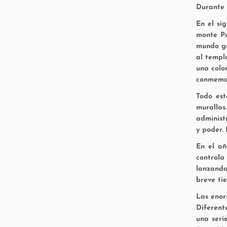
Durante 
En el si
monte Pa
mundo gr
al templ
una colo
conmemor
Todo est
muralla
administ
y poder. 
En el añ
controla
lanzando
breve ti
Las enor
Diferent
una seri