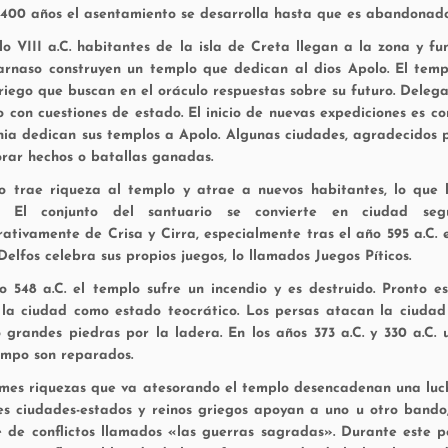
400 años el asentamiento se desarrolla hasta que es abandonado
glo VIII a.C. habitantes de la isla de Creta llegan a la zona y f
rnaso construyen un templo que dedican al dios Apolo. El templ
iego que buscan en el oráculo respuestas sobre su futuro. Delegac
o con cuestiones de estado. El inicio de nuevas expediciones es co
nia dedican sus templos a Apolo. Algunas ciudades, agradecidos po
ar hechos o batallas ganadas.
o trae riqueza al templo y atrae a nuevos habitantes, lo que l
s. El conjunto del santuario se convierte en ciudad se
rativamente de Crisa y Cirra, especialmente tras el año 595 a.C. 
Delfos celebra sus propios juegos, lo llamados Juegos Píticos.
o 548 a.C. el templo sufre un incendio y es destruido. Pronto 
 la ciudad como estado teocrático. Los persas atacan la ciudad 
 grandes piedras por la ladera. En los años 373 a.C. y 330 a.C.
empo son reparados.
mes riquezas que va atesorando el templo desencadenan una lucha p
es ciudades-estados y reinos griegos apoyan a uno u otro bando,
e de conflictos llamados «las guerras sagradas». Durante este p