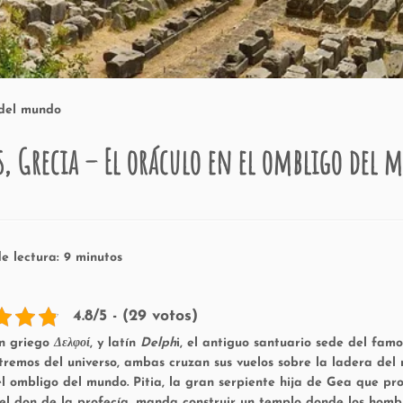
 del mundo
s, Grecia – El oráculo en el ombligo del
e lectura:
9
minutos
4.8/5 - (29 votos)
n griego
Δελφοί
, y latín
Delph
i, el antiguo santuario sede del fam
xtremos del universo, ambas cruzan sus vuelos sobre la ladera del
el ombligo del mundo. Pitia, la gran serpiente hija de Gea que pr
 el don de la profecía, manda construir un templo donde los homb