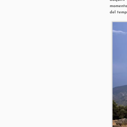
momento 
del templ