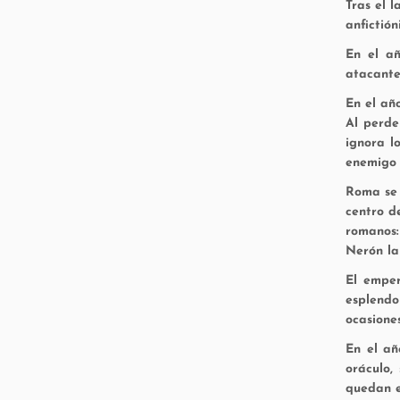
Tras el l
anfictión
En el añ
atacante
En el añ
Al perde
ignora l
enemigo d
Roma se 
centro d
romanos
Nerón la
El emper
esplendo
ocasiones
En el añ
oráculo,
quedan e