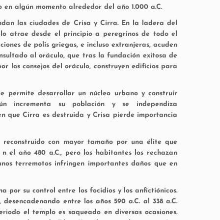
 en algún momento alrededor del año 1.000 a.C.
undan las ciudades de Crisa y Cirra. En la ladera del
o atrae desde el principio a peregrinos de todo el
iones de polis griegas, e incluso extranjeras, acuden
nsultado al oráculo, que tras la fundación exitosa de
r los consejos del oráculo, construyen edificios para
e permite desarrollar un núcleo urbano y construir
gún incrementa su población y se independiza
en que Cirra es destruida y Crisa pierde importancia
es reconstruido con mayor tamaño por una élite que
n el año 480 a.C., pero los habitantes los rechazan
 unos terremotos infringen importantes daños que en
or su control entre los focidios y los anfictiónicos.
 desencadenando entre los años 590 a.C. al 338 a.C.
eriodo el templo es saqueado en diversas ocasiones.