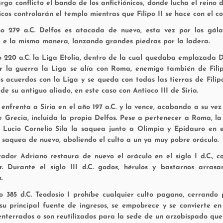
argo conflicto el bando de los anfictiónicos, donde lucha el reino 
icos controlarán el templo mientras que Filipo II se hace con el co
o 279 a.C. Delfos es atacada de nuevo, esta vez por los gála
 e la misma manera, lanzando grandes piedras por la ladera.
o 220 a.C. la Liga Etolia, dentro de la cual quedaba emplazada D
r la guerra la Liga se alía con Roma, enemigo también de Fili
os acuerdos con la Liga y se queda con todas las tierras de Filip
e su antiguo aliado, en este caso con Antioco III de Siria.
enfrenta a Siria en el año 197 a.C. y la vence, acabando a su vez 
e Grecia, incluida la propia Delfos. Pese a pertenecer a Roma, la
:
Lucio Cornelio Sila la saquea junto a Olimpia y Epidauro en e
 saquea de nuevo, aboliendo el culto a un ya muy pobre oráculo.
ador Adriano restaura de nuevo el oráculo en el siglo I d.C., 
r. Durante el siglo III d.C. godos, hérulos y bastarnos arra
.
o 385 d.C. Teodosio I prohíbe cualquier culto pagano, cerrando 
 su principal fuente de ingresos, se empobrece y se convierte e
nterrados o son reutilizados para la sede de un arzobispado que 