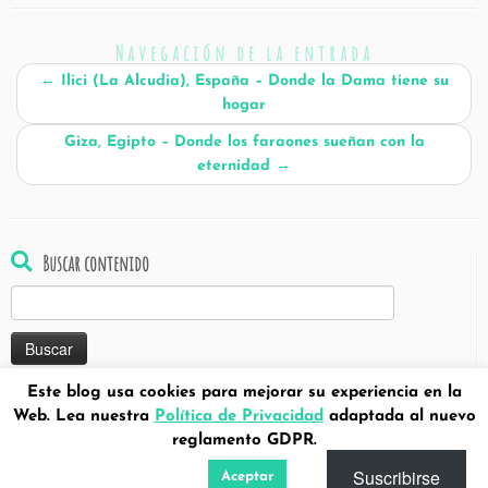
Navegación de la entrada
←
Ilici (La Alcudia), España – Donde la Dama tiene su
hogar
Giza, Egipto – Donde los faraones sueñan con la
eternidad
→
Buscar contenido
Buscar:
Este blog usa cookies para mejorar su experiencia en la
Web. Lea nuestra
Política de Privacidad
adaptada al nuevo
reglamento GDPR.
Suscribirse
Aceptar
·
© Copyright 2018 ISSN 2659-3408 -
Viajando entre piedras
·