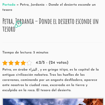
Portada
»
Petra, Jordania – Donde el desierto esconde un
tesoro
Petra, Jordania – Donde el desierto esconde un
2
tesoro
Tiempo de lectura:
5
minutos
4.2/5 - (24 votos)
Petra, en árabe
البتراء , y en griego πέτρα, es la capital de la
antigua civilización nabatea. Tras las huellas de las
caravanas, caminando por un angosto desfiladero, aparece
ante nosotros la ciudad rosa, excavada en la tierra y
esculpida en la roca. El tesoro del desierto.