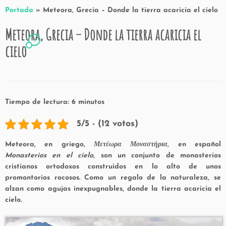
Portada
»
Meteora, Grecia – Donde la tierra acaricia el cielo
Meteora, Grecia – Donde la tierra acaricia el
2
cielo
Tiempo de lectura:
6
minutos
5/5 - (12 votos)
Meteora, en griego,
Μετέωρα Μοναστήρια
, en español
Monasterios en el cielo
, son un conjunto de monasterios
cristianos ortodoxos construidos en lo alto de unos
promontorios rocosos. Como un regalo de la naturaleza, se
alzan como agujas inexpugnables, donde la tierra acaricia el
cielo.