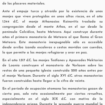
de los placeres materiales.
Ante el empuje turco y atraído por la existencia de unos
monjes que viven protegidos en unos altos riscos, en el año
1.344 d.C. el monje Athanasios Koinovitis traslada su
congregación desde el monte Athos, en el sur desde la
península Calcídica, hasta Meteora. Aquí construye durante
años el primero monasterio de Meteora al que llama el Gran
Meteoro. Este monasterio inexpugnable sólo es accesible
desde arriba izando escaleras o cestos movidos con cuerdas,
lo que permite a los monjes refugiarse y orar en paz.
En el año 1.517 d.C. los monjes Teófanes y Apsarades Nektarios
de Loania construyen el monasterio de Varlaam sobre los
restos de una pequeña iglesia construida 200 años antes por
el monje Varlaam. Durante el siglo XVI d.C. otros monasterios
fueron construidos hasta llegar a la cifra de veinte.
En el periodo de ocupación otomana los monasterios gozan de
cierta paz, solo rota ocasionalmente por ciertas revueltas,
especialmente en el siglo XIX d.C. con motivo de la
independencia griega. Durante la segunda guerra mundial la