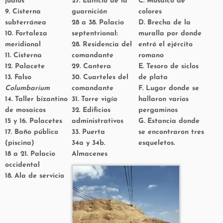
judíos
27. Edificio de la
C. Mosaico de
9. Cisterna
guarnición
colores
subterránea
28 a 38. Palacio
D. Brecha de la
10. Fortaleza
septentrional:
muralla por donde
meridional
28. Residencia del
entró el ejército
11. Cisterna
comandante
romano
12. Palacete
29. Cantera
E. Tesoro de siclos
13. Falso
30. Cuarteles del
de plata
Columbarium
comandante
F. Lugar donde se
14. Taller bizantino
31. Torre vigía
hallaron varios
de mosaicos
32. Edificios
pergaminos
15 y 16. Palacetes
administrativos
G. Estancia donde
17. Baño público
33. Puerta
se encontraron tres
(piscina)
34a y 34b.
esqueletos.
18 a 21. Palacio
Almacenes
occidental
18. Ala de servicio