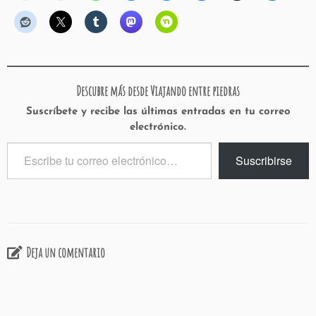
Descubre más desde Viajando entre piedras
Suscríbete y recibe las últimas entradas en tu correo
electrónico.
Escribe
Suscribirse
tu
correo
electrónico…
Deja un comentario