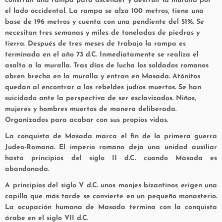
construir una rampa para ascender y destruir la muralla por
el lado occidental. La rampa se alza 100 metros, tiene una
base de 196 metros y cuenta con una pendiente del 51%. Se
necesitan tres semanas y miles de toneladas de piedras y
tierra. Después de tres meses de trabajo la rampa es
terminada en el año 73 d.C. Inmediatamente se realiza el
asalto a la muralla. Tras días de lucha los soldados romanos
abren brecha en la muralla y entran en Masada. Atónitos
quedan al encontrar a los rebeldes judíos muertos. Se han
suicidado ante la perspectiva de ser esclavizados. Niños,
mujeres y hombres muertos de manera deliberada.
Organizados para acabar con sus propios vidas.
La conquista de Masada marca el fin de la primera guerra
Judeo-Romana. El imperio romano deja una unidad auxiliar
hasta principios del siglo II d.C. cuando Masada es
abandonada.
A principios del siglo V d.C. unos monjes bizantinos erigen una
capilla que más tarde se convierte en un pequeño monasterio.
La ocupación humana de Masada termina con la conquista
árabe en el siglo VII d.C.