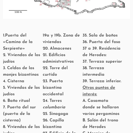
1.Puerta del
19a y 19b. Zona de
35. Sala de baños
«Camino de la
viviendas
36. Puerta del foso
Serpiente»
20. Almacenes
37 a 39. Residencia
2. Viviendas de los
21. Edificios
de Herodes:
judíos
administrativos
37. Terraza superior
3. Celdas de los
22. Torre del
38. Terraza
monjes bizantinos
curtido
intermedia
4. Cisterna
23. Puerta
39. Terraza inferior.
5. Viviendas de los
bizantina
Otros puntos de
judíos
occidental
interés:
6. Baño ritual
24. Torres
A. Casamata
7. Puerta del sur
columbaria
donde se hallaron
(puerta de la
25. Sinagoga
varios pergaminos
cisterna)
26. Capilla
B. Salón del trono
8. Viviendas de los
bizantina
de Herodes