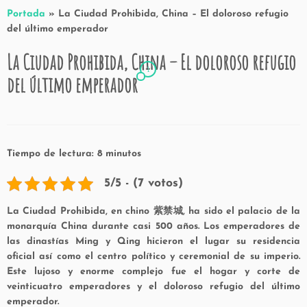
Portada
»
La Ciudad Prohibida, China – El doloroso refugio
del último emperador
La Ciudad Prohibida, China – El doloroso refugio
1
del último emperador
Tiempo de lectura:
8
minutos
5/5 - (7 votos)
La Ciudad Prohibida, en chino 紫禁城, ha sido el palacio de la
monarquía China durante casi 500 años. Los emperadores de
las dinastías Ming y Qing hicieron el lugar su residencia
oficial así como el centro político y ceremonial de su imperio.
Este lujoso y enorme complejo fue el hogar y corte de
veinticuatro emperadores y el doloroso refugio del último
emperador.