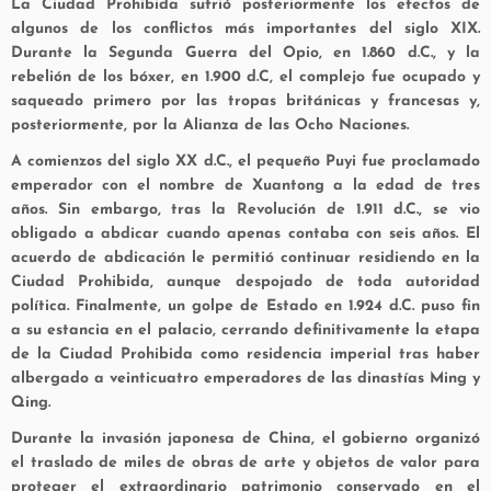
La Ciudad Prohibida sufrió posteriormente los efectos de
algunos de los conflictos más importantes del siglo XIX.
Durante la Segunda Guerra del Opio, en 1.860 d.C., y la
rebelión de los bóxer, en 1.900 d.C, el complejo fue ocupado y
saqueado primero por las tropas británicas y francesas y,
posteriormente, por la Alianza de las Ocho Naciones.
A comienzos del siglo XX d.C., el pequeño Puyi fue proclamado
emperador con el nombre de Xuantong a la edad de tres
años. Sin embargo, tras la Revolución de 1.911 d.C., se vio
obligado a abdicar cuando apenas contaba con seis años. El
acuerdo de abdicación le permitió continuar residiendo en la
Ciudad Prohibida, aunque despojado de toda autoridad
política. Finalmente, un golpe de Estado en 1.924 d.C. puso fin
a su estancia en el palacio, cerrando definitivamente la etapa
de la Ciudad Prohibida como residencia imperial tras haber
albergado a veinticuatro emperadores de las dinastías Ming y
Qing.
Durante la invasión japonesa de China, el gobierno organizó
el traslado de miles de obras de arte y objetos de valor para
proteger el extraordinario patrimonio conservado en el