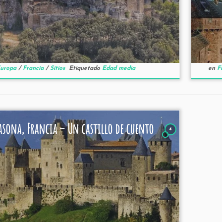
uropa
/
Francia
/
Sitios
Etiquetado
Edad media
en
F
asona, Francia – Un castillo de cuento
4