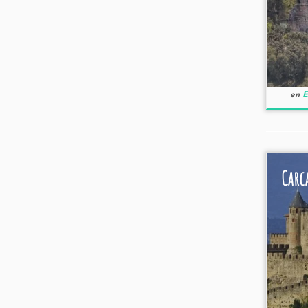
en
E
Carc