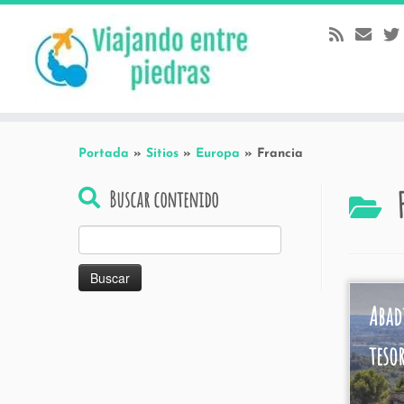
Skip
to
content
Portada
»
Sitios
»
Europa
»
Francia
Buscar contenido
Buscar:
Abad
teso