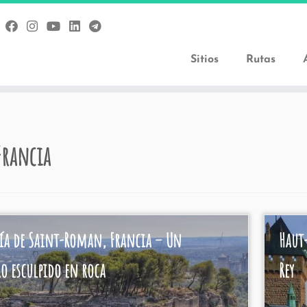
Sitios
Rutas
Francia
ía de Saint-Roman, Francia – Un
Haut-
ro esculpido en roca
Rey