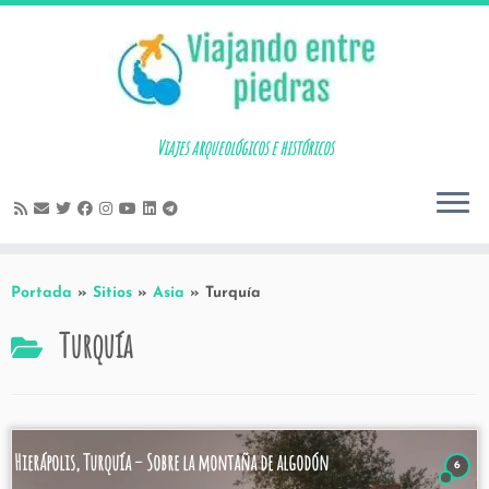
Skip
to
content
Viajes arqueológicos e históricos
Portada
»
Sitios
»
Asia
»
Turquía
Turquía
Hierápolis, Turquía – Sobre la montaña de algodón
6