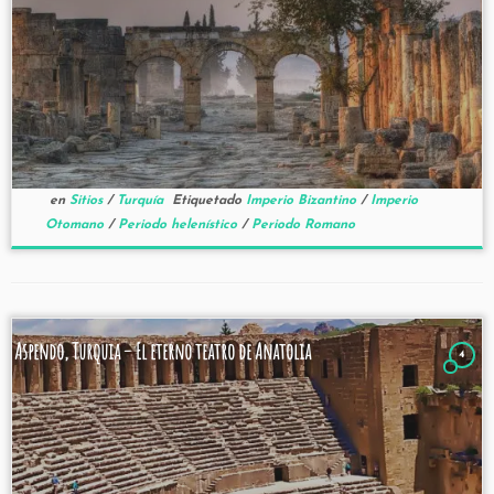
en
Sitios
/
Turquía
Etiquetado
Imperio Bizantino
/
Imperio
Otomano
/
Periodo helenístico
/
Periodo Romano
Aspendo, Turquia – El eterno teatro de Anatolia
4