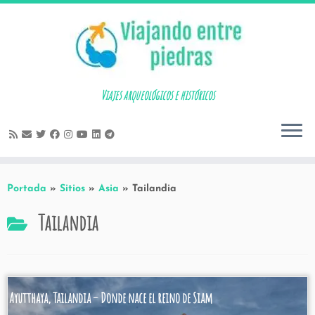
Skip
to
content
Viajes arqueológicos e históricos
Portada
»
Sitios
»
Asia
»
Tailandia
Tailandia
Ayutthaya, Tailandia – Donde nace el reino de Siam