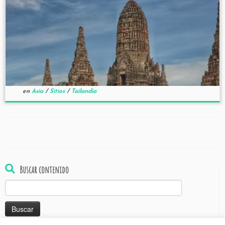
en
Asia
/
Sitios
/
Tailandia
Buscar contenido
Buscar: