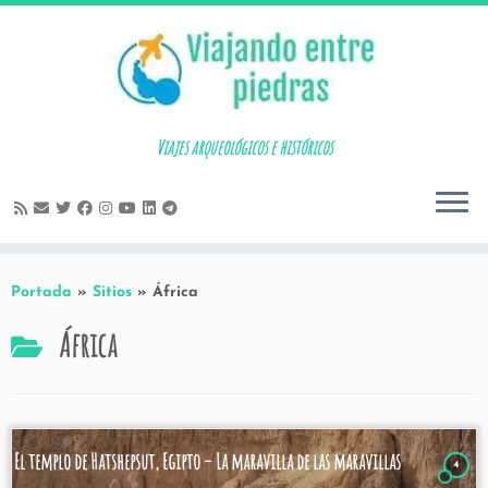
Skip
to
content
Viajes arqueológicos e históricos
Portada
»
Sitios
»
África
África
El templo de Hatshepsut, Egipto – La maravilla de las maravillas
4