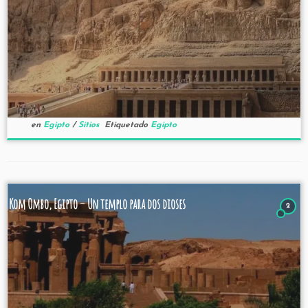
en
Egipto
/
Sitios
Etiquetado
Egipto
Kom Ombo, Egipto – Un templo para dos dioses
2