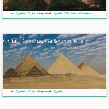
en
Egipto
/
Sitios
Etiquetado
Egipto
/
Periodo helenístico
Giza, Egipto – Donde los faraones sueñan con la eternidad
en
Egipto
/
Sitios
Etiquetado
Egipto