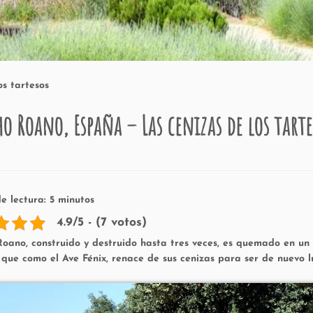
s tartesos
o Roano, España – Las cenizas de los tart
e lectura:
5
minutos
4.9/5 - (7 votos)
oano, construido y destruido hasta tres veces, es quemado en un ri
, que como el Ave Fénix, renace de sus cenizas para ser de nuevo l