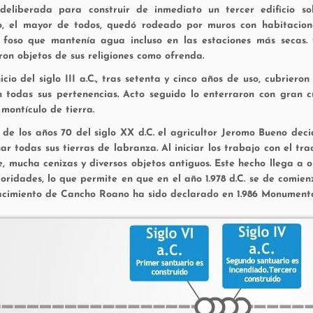
eliberada para construir de inmediato un tercer edificio sob
o, el mayor de todos, quedó rodeado por muros con habitacione
foso que mantenía agua incluso en las estaciones más secas. G
ron objetos de sus religiones como ofrenda.
icio del siglo III a.C., tras setenta y cinco años de uso, cubrier
n todas sus pertenencias. Acto seguido lo enterraron con gran 
montículo de tierra.
s de los años 70 del siglo XX d.C. el agricultor Jeromo Bueno de
ar todas sus tierras de labranza. Al iniciar los trabajo con el tr
, mucha cenizas y diversos objetos antiguos. Este hecho llega a 
toridades, lo que permite en que en el año 1.978 d.C. se de comien
yacimiento de Cancho Roano ha sido declarado en 1.986 Monument