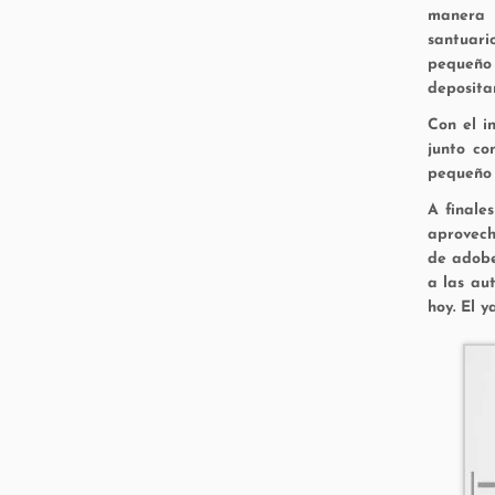
manera d
santuari
pequeño 
deposita
Con el in
junto co
pequeño 
A finale
aprovech
de adobe
a las au
hoy. El 