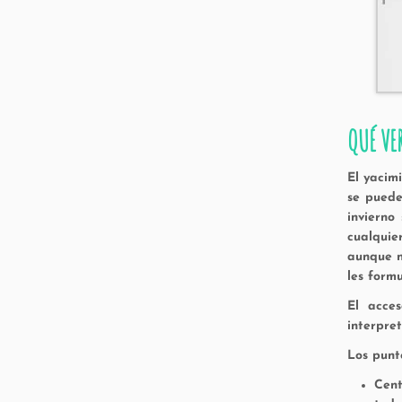
QUÉ VE
El yacim
se puede
invierno
cualquie
aunque n
les form
El acce
interpret
Los punt
Cent