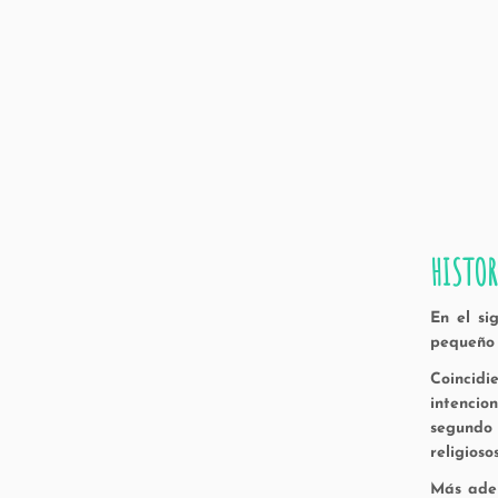
HISTOR
En el si
pequeño 
Coincid
intencio
segundo 
religios
Más adel