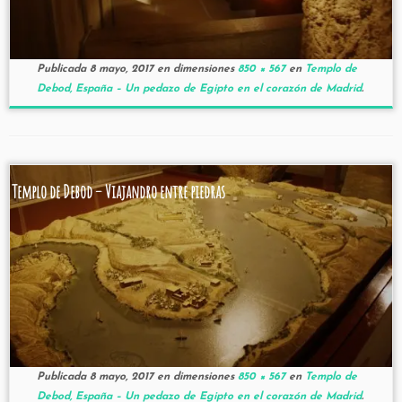
Publicada
8 mayo, 2017
en dimensiones
850 × 567
en
Templo de
Debod, España – Un pedazo de Egipto en el corazón de Madrid
.
Templo de Debod – Viajandro entre piedras
Publicada
8 mayo, 2017
en dimensiones
850 × 567
en
Templo de
Debod, España – Un pedazo de Egipto en el corazón de Madrid
.