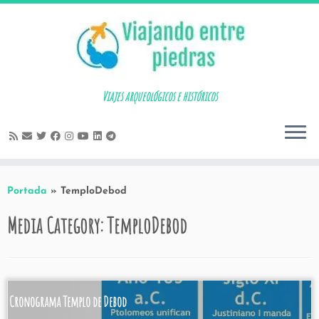
Skip
to
content
Viajes arqueológicos e históricos
Portada
»
TemploDebod
Media Category:
TemploDebod
Cronograma Templo de Debod