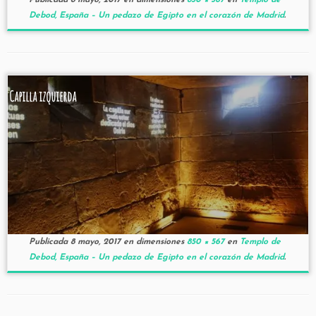
Publicada
8 mayo, 2017
en dimensiones
850 × 567
en
Templo de
Debod, España – Un pedazo de Egipto en el corazón de Madrid
.
Capilla izquierda
Publicada
8 mayo, 2017
en dimensiones
850 × 567
en
Templo de
Debod, España – Un pedazo de Egipto en el corazón de Madrid
.