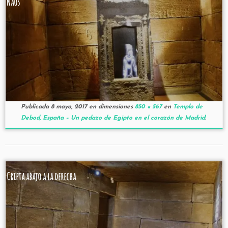
Naos
Publicada
8 mayo, 2017
en dimensiones
850 × 567
en
Templo de
Debod, España – Un pedazo de Egipto en el corazón de Madrid
.
Cripta abajo a la derecha