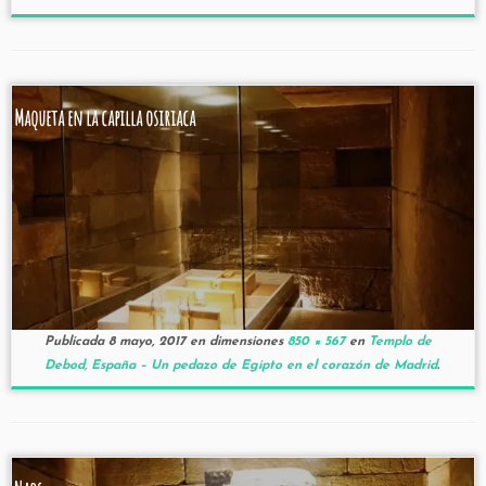
Maqueta en la capilla osiriaca
Publicada
8 mayo, 2017
en dimensiones
850 × 567
en
Templo de
Debod, España – Un pedazo de Egipto en el corazón de Madrid
.