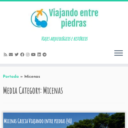
Skip
to
content
Viajes arqueológicos e históricos
Portada
»
Micenas
Media Category:
Micenas
Micenas Grecia Viajando entre piedras (40)