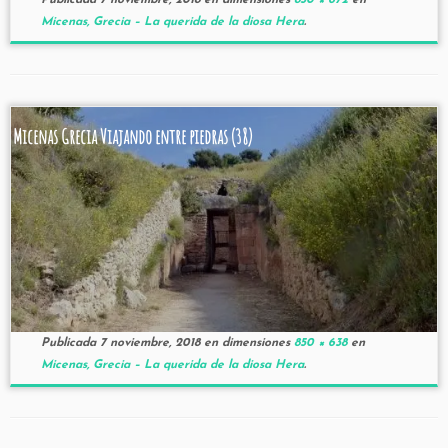
Publicada
7 noviembre, 2018
en dimensiones
850 × 672
en
Micenas, Grecia – La querida de la diosa Hera
.
Micenas Grecia Viajando entre piedras (38)
Publicada
7 noviembre, 2018
en dimensiones
850 × 638
en
Micenas, Grecia – La querida de la diosa Hera
.