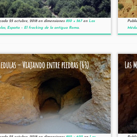
icada
25 octubre, 2018
en dimensiones
850 × 567
en
Las
Publi
as, España – El fracking de la antigua Roma
.
Médul
Medulas – Viajando entre piedras (63)
Las M