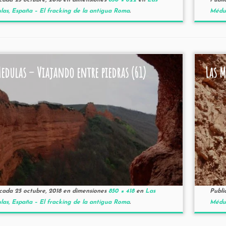
icada
25 octubre, 2018
en dimensiones
850 × 622
en
Las
Publi
as, España – El fracking de la antigua Roma
.
Médul
Medulas – Viajando entre piedras (61)
Las M
icada
25 octubre, 2018
en dimensiones
850 × 418
en
Las
Publi
as, España – El fracking de la antigua Roma
.
Médul