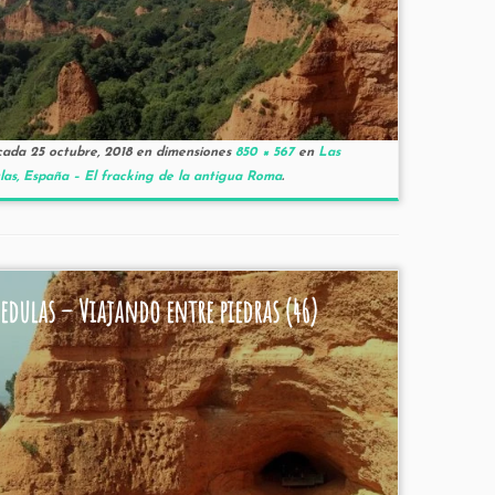
cada
25 octubre, 2018
en dimensiones
850 × 567
en
Las
as, España – El fracking de la antigua Roma
.
edulas – Viajando entre piedras (46)