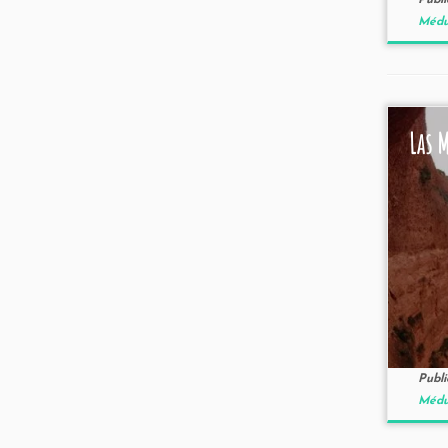
Publ
Médul
Las 
Publ
Médul