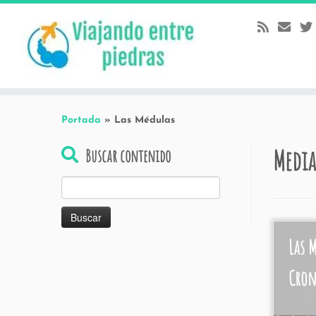
Skip
to
content
Portada
»
Las Médulas
Media
Buscar contenido
Buscar:
Las 
Cro