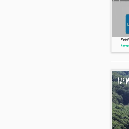
Publ
Médul
Las 