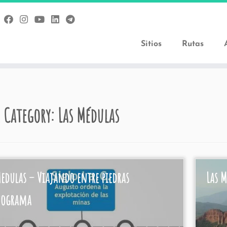
Sitios
Rutas
 Category:
Las Médulas
Medulas – Viajando entre piedras
Las M
nograma