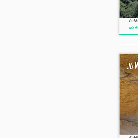
Publ
Médul
Las 