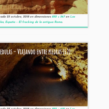
cada
25 octubre, 2018
en dimensiones
850 × 567
en
Las
as, España – El fracking de la antigua Roma
.
edulas – Viajando entre piedras (62)