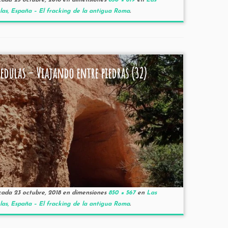
cada
25 octubre, 2018
en dimensiones
850 × 619
en
Las
as, España – El fracking de la antigua Roma
.
edulas – Viajando entre piedras (32)
cada
23 octubre, 2018
en dimensiones
850 × 567
en
Las
as, España – El fracking de la antigua Roma
.