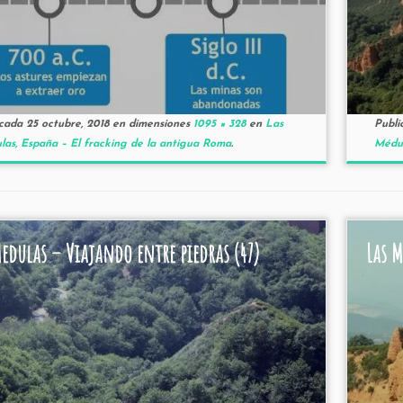
icada
25 octubre, 2018
en dimensiones
1095 × 328
en
Las
Publi
as, España – El fracking de la antigua Roma
.
Médul
Medulas – Viajando entre piedras (47)
Las M