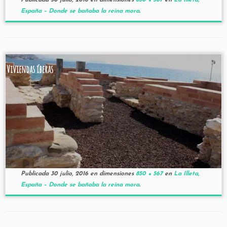
Publicada
30 julio, 2016
en dimensiones
850 × 567
en
La Illeta,
España – Donde se bañaba la reina mora
.
Viviendas íberas
Publicada
30 julio, 2016
en dimensiones
850 × 567
en
La Illeta,
España – Donde se bañaba la reina mora
.