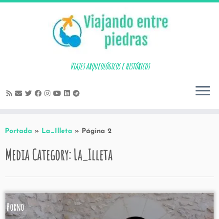
Skip
to
content
Viajes arqueológicos e históricos
Portada
»
La_Illeta
»
Página 2
Media Category:
La_Illeta
Horno