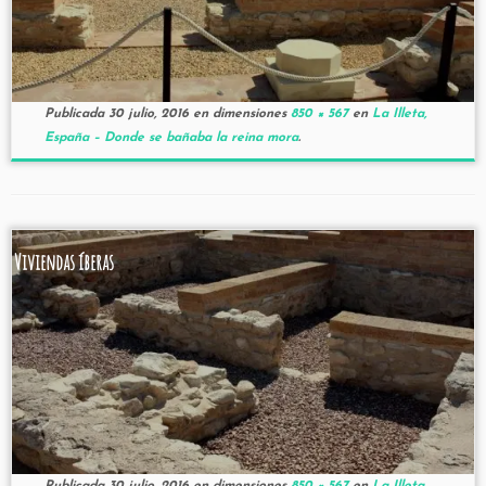
Publicada
30 julio, 2016
en dimensiones
850 × 567
en
La Illeta,
España – Donde se bañaba la reina mora
.
Viviendas íberas