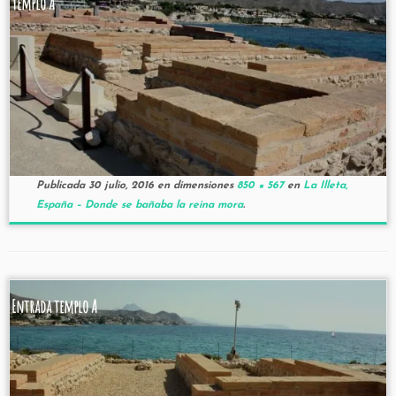
Templo A
Publicada
30 julio, 2016
en dimensiones
850 × 567
en
La Illeta,
España – Donde se bañaba la reina mora
.
Entrada templo A