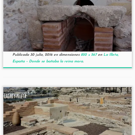
Publicada
30 julio, 2016
en dimensiones
850 × 567
en
La Illeta,
España – Donde se bañaba la reina mora
.
Lagar y pileta