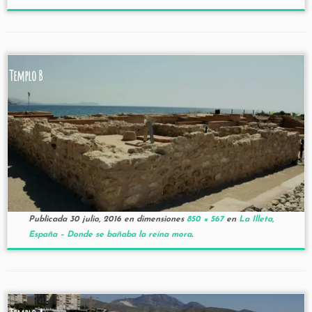
Templo B
Publicada
30 julio, 2016
en dimensiones
850 × 567
en
La Illeta,
España – Donde se bañaba la reina mora
.