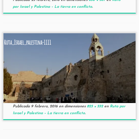
Publicada
23 febrero, 2016
en dimensiones
850 × 567
en
Ruta
por Israel y Palestina – La tierra en conflicto
.
Ruta_Israel_palestina-1111
Publicada
9 febrero, 2016
en dimensiones
825 × 552
en
Ruta por
Israel y Palestina – La tierra en conflicto
.