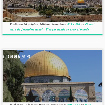
Publicada
26 octubre, 2018
en dimensiones
825 × 550
en
Ciudad
vieja de Jerusalén, Israel – El lugar donde se creó el mundo
.
Ruta Israel palestina