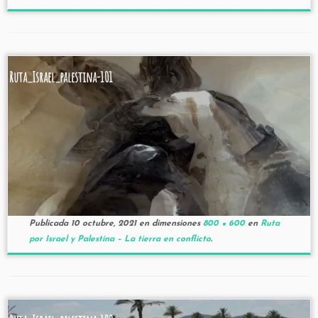
Ruta_Israel_palestina-101
Publicada
10 octubre, 2021
en dimensiones
800 × 600
en
Ruta
por Israel y Palestina – La tierra en conflicto
.