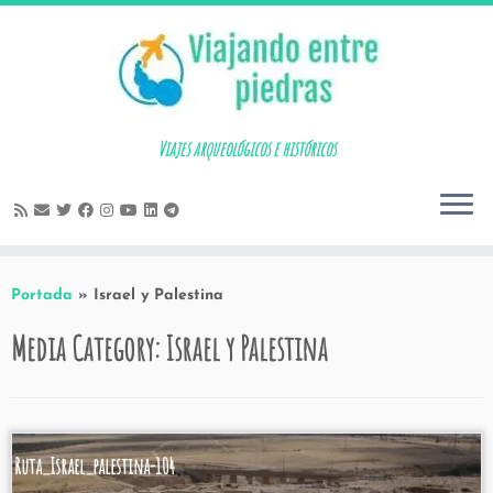
Skip
to
content
Viajes arqueológicos e históricos
Portada
»
Israel y Palestina
Media Category:
Israel y Palestina
Ruta_Israel_palestina-104