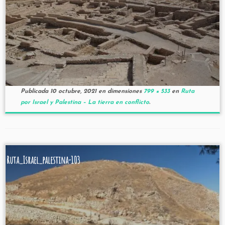
Publicada
10 octubre, 2021
en dimensiones
799 × 533
en
Ruta
por Israel y Palestina – La tierra en conflicto
.
Ruta_Israel_palestina-103