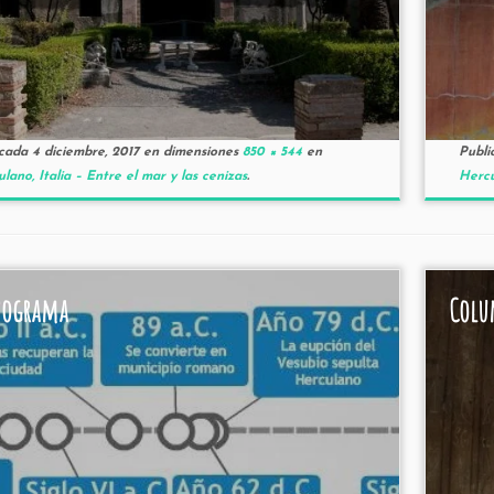
icada
4 diciembre, 2017
en dimensiones
850 × 544
en
Publi
lano, Italia – Entre el mar y las cenizas
.
Hercu
nograma
Colu