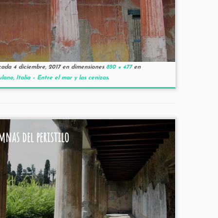
cada
4 diciembre, 2017
en dimensiones
850 × 477
en
lano, Italia – Entre el mar y las cenizas
.
mnas del peristilo