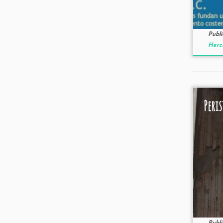
Publ
Hercu
Peris