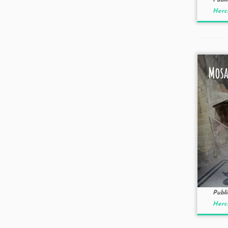
Publ
Hercu
Mosa
Publ
Hercu