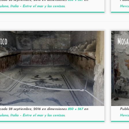
icada
28 septiembre, 2016
en dimensiones
850 × 567
en
Publi
lano, Italia – Entre el mar y las cenizas
.
Hercu
ico
Mosa
icada
28 septiembre, 2016
en dimensiones
850 × 567
en
Publi
lano, Italia – Entre el mar y las cenizas
.
Hercu