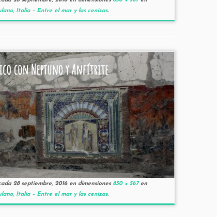
cada
28 septiembre, 2016
en dimensiones
850 × 567
en
lano, Italia – Entre el mar y las cenizas
.
ico con Neptuno y Anfítrite
cada
28 septiembre, 2016
en dimensiones
850 × 567
en
lano, Italia – Entre el mar y las cenizas
.