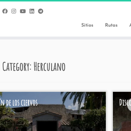
Sitios
Rutas
 Category:
Herculano
ín de los ciervos
Disco