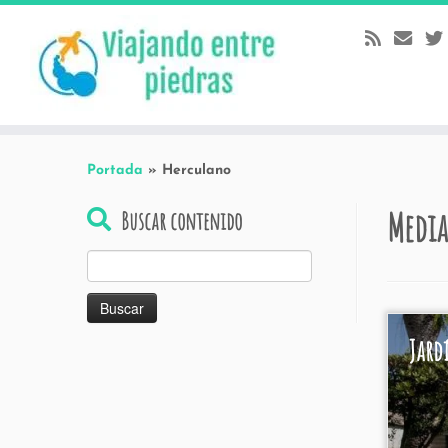
Skip
to
content
Portada
»
Herculano
Media
Buscar contenido
Buscar:
Jard