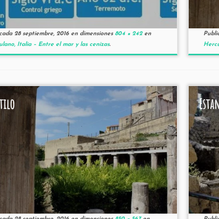
icada
28 septiembre, 2016
en dimensiones
804 × 242
en
Publi
lano, Italia – Entre el mar y las cenizas
.
Hercu
tilo
Esta