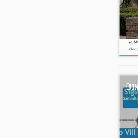
Publ
Hercu
Cro