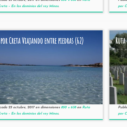
icada
25 octubre, 2017
en dimensiones
850 × 638
en
Ruta
Publi
reta – En los dominios del rey Minos
.
por C
 por Creta Viajando entre piedras (62)
Ruta 
icada
25 octubre, 2017
en dimensiones
850 × 638
en
Ruta
Publi
reta – En los dominios del rey Minos
.
por C