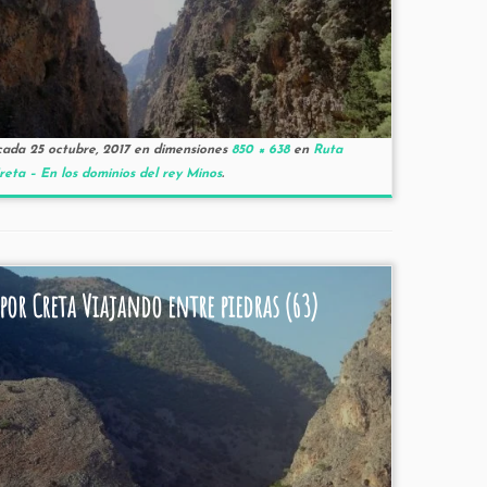
cada
25 octubre, 2017
en dimensiones
850 × 638
en
Ruta
reta – En los dominios del rey Minos
.
por Creta Viajando entre piedras (63)