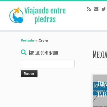
Skip
to
content
Portada
»
Creta
Media
Buscar contenido
Buscar:
Cron
entr