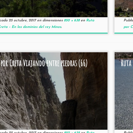
icada
25 octubre, 2017
en dimensiones
850 × 638
en
Ruta
Publi
reta – En los dominios del rey Minos
.
por C
 por Creta Viajando entre piedras (66)
Ruta 