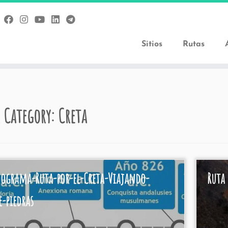
Sitios
Rutas
 Category:
Creta
ograma-Ruta-por-el-Creta-Viajando-
Ruta 
e-piedras