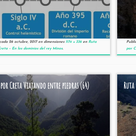
icada
26 octubre, 2017
en dimensiones
1174 × 336
en
Ruta
Publi
reta – En los dominios del rey Minos
.
por C
 por Creta Viajando entre piedras (64)
Ruta 