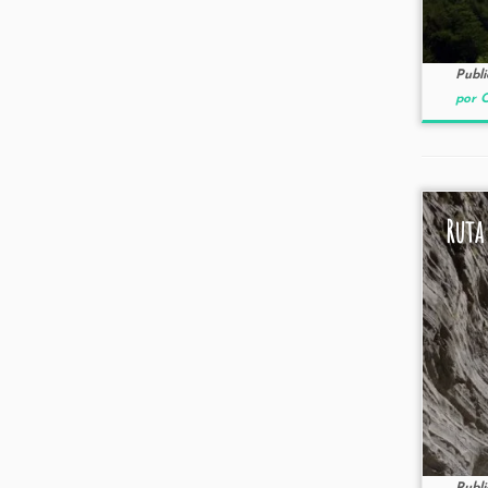
Publ
por C
Ruta