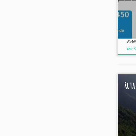
Publ
por C
Ruta