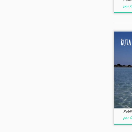
Publ
por C
Ruta
Publ
por C