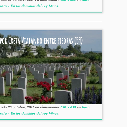
cada
25 octubre, 2017
en dimensiones
850 × 638
en
Ruta
reta – En los dominios del rey Minos
.
por Creta Viajando entre piedras (59)
cada
25 octubre, 2017
en dimensiones
850 × 638
en
Ruta
reta – En los dominios del rey Minos
.