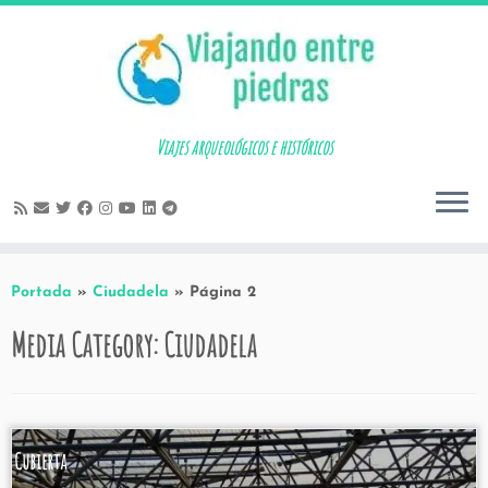
Skip
to
content
Viajes arqueológicos e históricos
Portada
»
Ciudadela
»
Página 2
Media Category:
Ciudadela
Cubierta