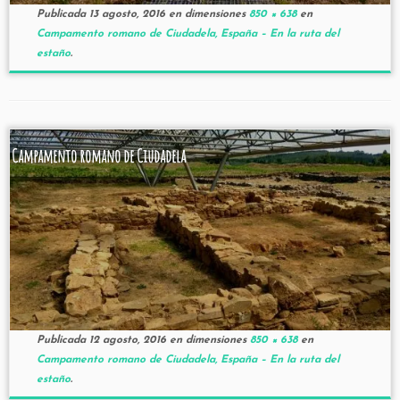
Publicada
13 agosto, 2016
en dimensiones
850 × 638
en
Campamento romano de Ciudadela, España – En la ruta del
estaño
.
Campamento romano de Ciudadela
Publicada
12 agosto, 2016
en dimensiones
850 × 638
en
Campamento romano de Ciudadela, España – En la ruta del
estaño
.