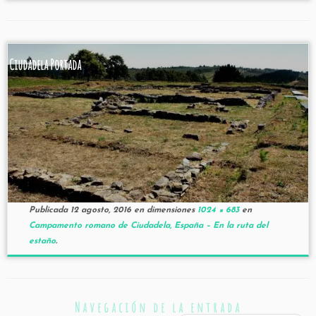
Ciudadela Portada
Publicada
12 agosto, 2016
en dimensiones
1024 × 683
en
Campamento romano de Ciudadela, España – En la ruta del
estaño
.
Navegación de la entrada