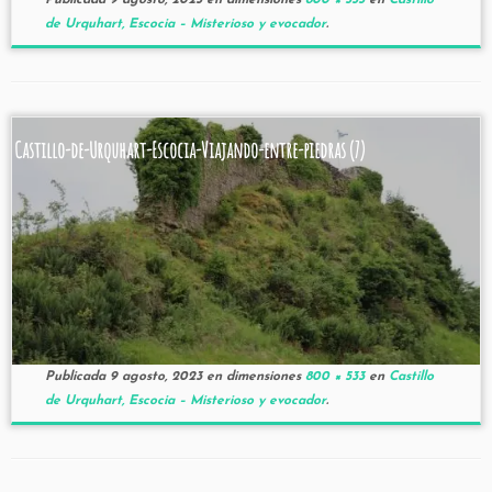
Publicada
9 agosto, 2023
en dimensiones
800 × 533
en
Castillo
de Urquhart, Escocia – Misterioso y evocador
.
Castillo-de-Urquhart-Escocia-Viajando-entre-piedras (7)
Publicada
9 agosto, 2023
en dimensiones
800 × 533
en
Castillo
de Urquhart, Escocia – Misterioso y evocador
.