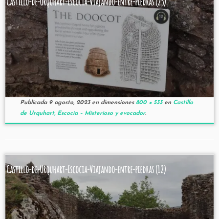
Castillo-de-Urquhart-Escocia-Viajando-entre-piedras (25)
Publicada
9 agosto, 2023
en dimensiones
800 × 533
en
Castillo
de Urquhart, Escocia – Misterioso y evocador
.
Castillo-de-Urquhart-Escocia-Viajando-entre-piedras (12)