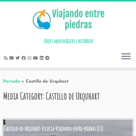
Skip
to
content
Viajes arqueológicos e históricos
Portada
»
Castillo de Urquhart
Media Category:
Castillo de Urquhart
Castillo-de-Urquhart-Escocia-Viajando-entre-piedras (13)