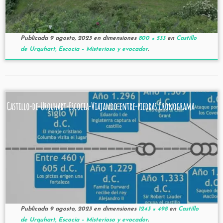
Publicada
9 agosto, 2023
en dimensiones
800 × 533
en
Castillo
de Urquhart, Escocia – Misterioso y evocador
.
Castillo-de-Urquhart-Escocia-Viajando-entre-piedras Cronograma
Publicada
9 agosto, 2023
en dimensiones
1243 × 498
en
Castillo
de Urquhart, Escocia – Misterioso y evocador
.