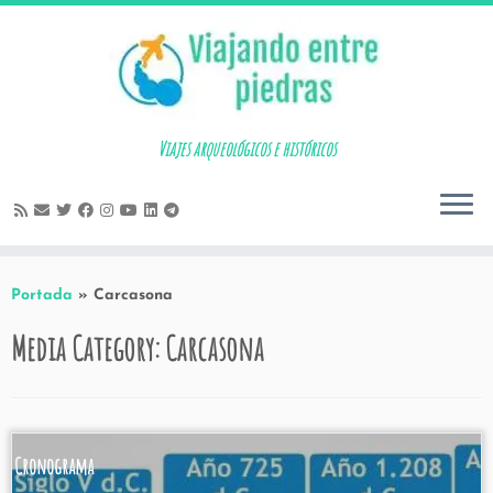
Skip
to
content
Viajes arqueológicos e históricos
Portada
»
Carcasona
Media Category:
Carcasona
Cronograma