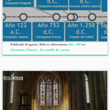
Publicada
18 agosto, 2016
en dimensiones
812 × 219
en
Carcasona, Francia – Un castillo de cuento
.
Vista interior