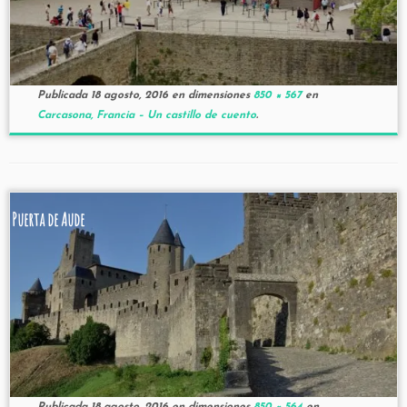
Publicada
18 agosto, 2016
en dimensiones
850 × 567
en
Carcasona, Francia – Un castillo de cuento
.
Puerta de Aude