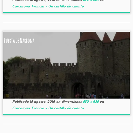
Publicada
18 agosto, 2016
en dimensiones
850 × 564
en
Carcasona, Francia – Un castillo de cuento
.
Puerta de Narbona
Publicada
18 agosto, 2016
en dimensiones
850 × 638
en
Carcasona, Francia – Un castillo de cuento
.