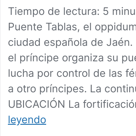
Tiempo de lectura:
5
minu
Puente Tablas, el oppidum
ciudad española de Jaén. 
el príncipe organiza su pu
lucha por control de las fér
a otro príncipes. La conti
UBICACIÓN La fortificaci
Puente
leyendo
Tablas,
España
–