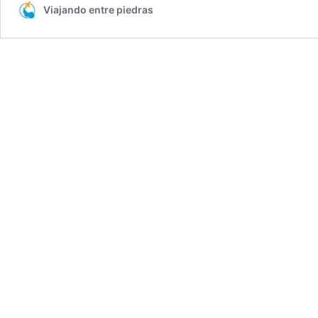
Viajando entre piedras
El
oppidum
del
príncipe
íbero